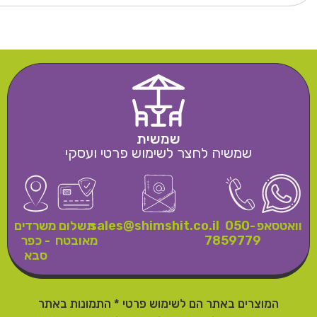
שמשית
שמשיה לחצר לשימוש פרטי ועסקי
וואטסאפ
050-
sales@shimshit.co.il
תשלום
משרדים
7859779
מאובטח
- כפר
סבא
המוצרים באתר הם לשימוש פרטי * התמונות באתר