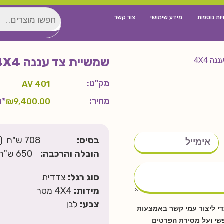
יות נוספות
מידע שימושי
צור קשר
שמשיית צד עננה 4X4
ה 4X4
מק"ט:
AV 401
מחיר:
*ה
₪
9,400.00
בסיס:
708 ש"ח (הבסיס בתמונת המוצר הינו להמחשה בלבד)
הובלה והרכבה:
650 ש"ח – למרכז הארץ
סוג רגל:
צדדית
מידות:
4X4 מטר
צבע:
לבן
י ליצור עמי קשר באמצעות
פשי ועל מסירת הפרטים