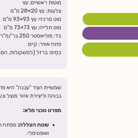
מוטות ראשיים: עץ
צלעות: עץ 20×28 מ"מ
מוט מרכזי: עץ 93×93 מ"מ
מוט תלייה: עץ 73×73 מ"מ
בד: פוליאסטר 250 גר'/מ"ר
פתח אוויר: קיים
בסיס: ברזל (למשקולות, המחי
שמשיית הצד "עננה" היא פתר
גבוהה וליצירת אזור מוצל ונ
מפרט טכני מלא:
שטח הצללה:
ואופטימלי.