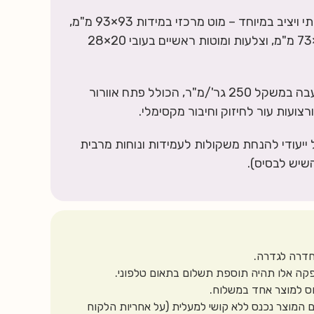
עץ איכותי ויציב במיוחד – מוט מרכזי במידות 93×93 מ"מ,
מוט תלייה במידות 73×73 מ"מ, וצלעות ומוטות ראשיים בעובי 20×28
פוליאסטר עבה במשקל 250 גר'/מ"ר, הכולל פתח אוורור
רצועות עור לחיזוק וחיבור מקסימלי.
ייעודי להנחת משקולות לעמידות ונוחות מרבית
שיש לבסיס).
חדרה לגדרה.
קה אלו תהיה תוספת תשלום בתאום טלפוני.
ס למוצר אחד במשלוח.
 המוצר נכנס ללא קושי למעלית (על אחריות הלקוח