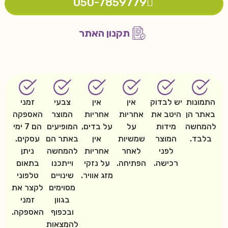
050-7859779
תקנון האתר
התמונות
יש לבדוק
אין
אין
צבעי
זמני
באתר הן
היטב את
אחריות
אחריות
המוצר
האספקה
להמחשה
מידות
על
על בדים,
המופיעים
הם 7 ימי
בלבד.
המוצר
שמשיות
אין
באתר הם
עסקים.
לפני
לאחר
אחריות
להמחשה
ניתן
רכישה.
הפתיחה.
על נזקי
וייתכנו
בתאום
מזג אוויר.
שינויים
טלפוני
מסוימים
לקצר את
בגוון
זמני
ובכפוף
האספקה.
להמצאות